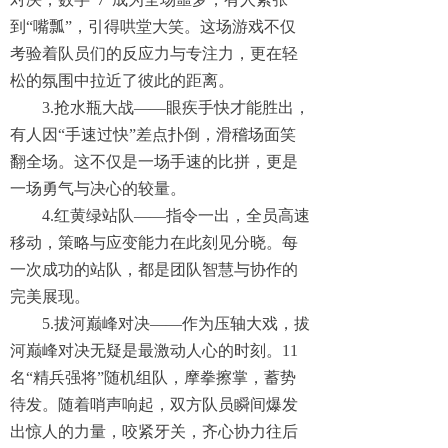
到“嘴瓢”，引得哄堂大笑。这场游戏不仅
考验着队员们的反应力与专注力，更在轻
松的氛围中拉近了彼此的距离。
3.抢水瓶大战——眼疾手快才能胜出，
有人因“手速过快”差点扑倒，滑稽场面笑
翻全场。这不仅是一场手速的比拼，更是
一场勇气与决心的较量。
4.红黄绿站队——指令一出，全员高速
移动，策略与应变能力在此刻见分晓。每
一次成功的站队，都是团队智慧与协作的
完美展现。
5.拔河巅峰对决——作为压轴大戏，拔
河巅峰对决无疑是最激动人心的时刻。11
名“精兵强将”随机组队，摩拳擦掌，蓄势
待发。随着哨声响起，双方队员瞬间爆发
出惊人的力量，咬紧牙关，齐心协力往后