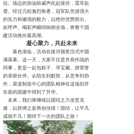
拉。场边的加油助威声此起彼伏，震耳欲
聋。经过几轮激烈角逐，冠军队凭借强大
的实力和顽强的毅力，以绝对优势胜出。
欢呼声、喝彩声瞬间响彻全场，将整个团
建活动推向最高潮。
凝心聚力，共赴未来
暮色渐临，活动在拔河颁奖仪式中圆
满落幕。这一天，大家不仅是并肩作战的
同事，更是一起包粽子、寻宝藏、拼荣誉
的亲密伙伴。从陌生到默契，从竞争到协
作，渠道制造中心的团队精神在这场别开
生面的团建中得到了升华。
未来，我们将继续以团结之力攻坚克
难，以拼搏之姿再创佳绩！团结，让平凡
成就不凡！期待下一次的团队之旅！