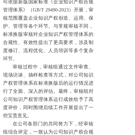
司依据新版国家标准《企业知识产权合规
管理体系》（GB/T 29490-2023）开展，审
核范围覆盖企业知识产权创造、运用、保
护、管理等各个环节。与常规审核不同，
标准换版审核对企业知识产权管理体系的
合规性、有效性提出了更高要求，涉及制
度修订、流程优化、人员培训等多个复杂
环节。
审核过程中，审核组通过文件审查、
现场访谈、抽样检查等方式，对公司知识
产权管理体系在标准换版后的运行情况进
行了全面、深入的评估。最终，审核组对
公司知识产权管理体系运行成效给予了高
度评价，同时围绕后续工作开展提出了一
些宝贵意见。
在公司各部门的共同努力下，经审核
组综合评定，一致认为公司知识产权合规