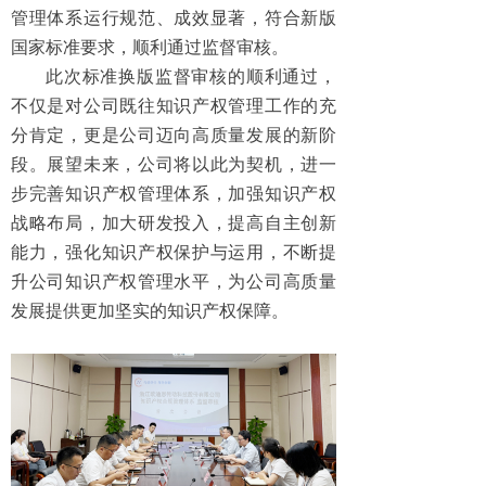
管理体系运行规范、成效显著，符合新版
国家标准要求，顺利通过监督审核。
此次标准换版监督审核的顺利通过，
不仅是对公司既往知识产权管理工作的充
分肯定，更是公司迈向高质量发展的新阶
段。展望未来，公司将以此为契机，进一
步完善知识产权管理体系，加强知识产权
战略布局，加大研发投入，提高自主创新
能力，强化知识产权保护与运用，不断提
升公司知识产权管理水平，为公司高质量
发展提供更加坚实的知识产权保障。