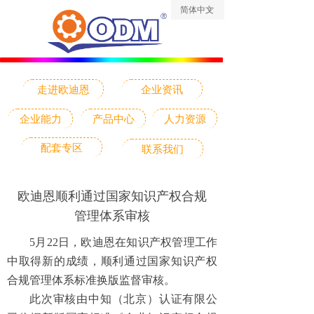
简体中文
ꀅ
走进欧迪恩
企业资讯
企业能力
产品中心
人力资源
配套专区
联系我们
欧迪恩顺利通过国家知识产权合规
管理体系审核
5月22日，欧迪恩在知识产权管理工作
中取得新的成绩，顺利通过国家知识产权
合规管理体系标准换版监督审核。
此次审核由中知（北京）认证有限公