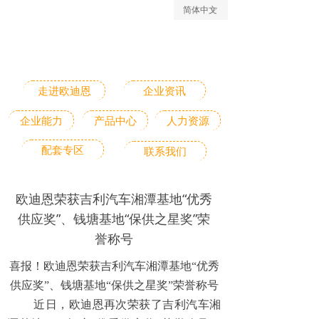
简体中文
ꀅ
走进欧迪恩
企业资讯
企业能力
产品中心
人力资源
配套专区
联系我们
欧迪恩荣获吉利汽车湘潭基地“优秀
供应奖”、钱塘基地“保供之星奖”荣
誉称号
喜报！欧迪恩荣获吉利汽车湘潭基地“优秀
供应奖”、钱塘基地“保供之星奖”荣誉称号
近日，欧迪恩再次荣获了吉利汽车湘