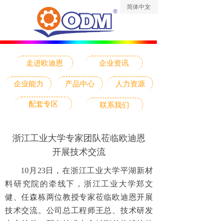
简体中文
ꀅ
走进欧迪恩
企业资讯
企业能力
产品中心
人力资源
配套专区
联系我们
浙江工业大学专家团队莅临欧迪恩
开展技术交流
10月23日，在浙江工业大学平湖新材
料研究院的牵线下，浙江工业大学郑文
健、任森栋两位教授专家莅临欧迪恩开展
技术交流。公司总工程师王总、技术研发