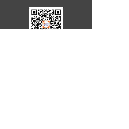
公司：
浙江欧迪恩传动科技股份有限公司
电话：
0086-573-85076666
传真：
0086-573-85072662
邮箱：
zhouchen@odmaxle.com
地址：
浙江省嘉兴市平湖市经济技术开发区昌盛路
1000号浙江省嘉兴市平湖市经济技术开发
区五洲路188号
欧迪恩欢迎您！
分享到：
新浪微博
微信
QQ好友
百度新首页