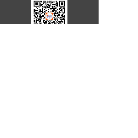
公司：
浙江欧迪恩传动科技股份有限公司
电话：
0086-573-85076666
传真：
0086-573-85072662
邮箱：
zhouchen@odmaxle.com
地址：
浙江省嘉兴市平湖市经济技术开发区昌盛路
1000号浙江省嘉兴市平湖市经济技术开发
区五洲路188号
欧迪恩欢迎您！
分享到：
新浪微博
微信
QQ好友
百度新首页