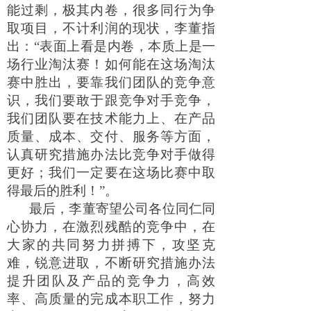
能过剩，极其内卷
，很多同行为争
取项目，不计利润的现状，
李董指
出
：“表面上看是内卷，本质上是一
场行业淘汰赛！如何能在这场淘汰
赛中胜出，要靠我们团队的竞争意
识，我们要敢于跟竞争对手竞争，
我们
团队
要在技术能力上、在产品
质量、成本、交付、服务等方面，
认真研究措施办法比竞争对手做得
更好
；
我们一定要在这场比赛中取
得最后的胜利！
”。
最后，
李董寄望
公司各位同仁同
心协力，在激烈残酷的竞争中，在
大家的共同努力拼搏下，攻坚克
难，锐意进取，不断研究措施办法
提升团队及产品的竞争力，高效
率、高质量的完成本职工作，努力