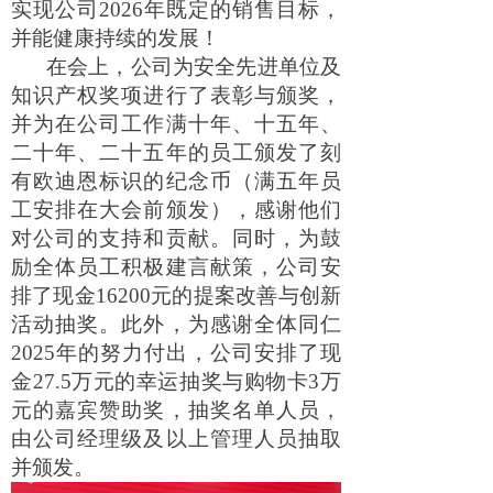
实现公司
2026
年既定的销售目标，
并能健康持续的发展！
在会上，公司为安全先进单位及
知识产权奖项进行了表彰与颁奖，
并为在公司工作满十年、十五年、
二十年、二十五年的员工颁发了刻
有欧迪恩标识的纪念币（满五年员
工安排在大会前颁发），感
谢他们
对公司的支持和贡献。同时，为鼓
励全体员工积极建言献策，公司安
排了现金
16
2
00
元的提案改善与创新
活动抽奖。此外，为感谢全体同仁
202
5
年的努力付出，公司安排了现
金
27.5
万元的幸运抽奖
与购物卡
3
万
元的嘉宾赞助奖
，抽奖名单人员，
由公司经理级及以上管理人员抽取
并颁发。