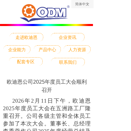
简体中文
ꀅ
走进欧迪恩
企业资讯
企业能力
产品中心
人力资源
配套专区
联系我们
欧迪恩公司2025年度员工大会顺利
召开
2026
年
2
月
11
日下午，欧迪恩
2025
年度员工大会在
五洲路工厂
隆
重召开。公司各级主管和全体员工
参加了本次大会。董事长、总经理