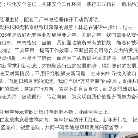
态；强化安全意识，共建安全工作环境；践行工匠精神，追求品
经理主持，配套工厂林总经理作开工动员讲话。
勤耕耘和无私奉献致以深深的谢意！林总在讲话中指出，过去一
026年是我们配套事业发展重要之年、关键之年。我们需要从
营目标。林总指出，当前，我们面临前所未有的挑战，随着科技
的功能、工具应用，提高工作效率，不断提高公司综合实力的发展
复盘机制，不是为了追责，而是为了从教训中吸取智慧。我们要
的新需求和新动态，才能顺应行业的发展趋势，得到更好的发展。
法应对新情况，不用旧经验解决新问题，在未知中寻找突破口
跃，而是日积月累的沉淀。我们当以“万马奔腾”的格局，秉持
精神”的信念，笃定前行方向，笃定不是盲目自信，而是深思熟虑
姿态为蹄，破晓而行，笃定向前，为实现自我价值提升而努力奋
礼炮声预示着欧迪恩订单源源不断，业绩蒸蒸日上。
仁发放寓意着吉祥如意、新年好运的开工红包。新年开门红，祝
攻坚克难、锐意进取，共同书写欧迪恩辉煌发展的新篇章！