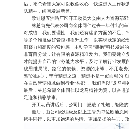
后，邓总希望大家可以收假收心，快速进入工作状
队精神，续写发展新篇。
欧迪恩五洲路厂区开工动员大会由人力资源部郭
林总首先代表公司向全体同仁过去一年付出的辛
对成绩，我们要理性，我们还有诸多方面的不足。2
等多个维度做好管控和提升工作，以实现既定的经
洞察力和高度的紧迫感，主动学习“拥抱”科技发展
非盲目分散，让有限的资源精准发力。我们要建立
才能提升自己的业务能力水平，及时了解行业发展
破思维局限、路径的依赖、资源的束缚，不用老办
驾”的恒心，坚守精进之道，精进不是一蹴而就的飞
在自己管辖领域做到行业“头部”。我们当以“龙马
最后，林总希望全体同仁以龙马精神为翼，以奋进
足迹和精彩故事。
开工动员讲话后，公司门口燃放了礼炮，隆隆的
最后，由公司经理级及以上主管为每位欧迪恩同
携手同行，以更加饱满的热情、更加昂扬的斗志，